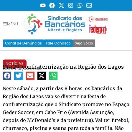
MENU
Canal de Denúncias
Fale Conosco
Seja Sócio
NOTÍCIAS
Dia 29: confraternização na Região dos Lagos
26 de março de 2008
Neste sábado, a partir das 8 horas, os bancários da
Região dos Lagos vão se divertir na festa de
confraternização que o Sindicato promove no Espaço
Geder Soccer, em Cabo Frio (Avenida Assunção,
depois do McDonald’s e da prefeitura). Vai ter futebol,
churrasco, piscina e sauna para toda a família. Não