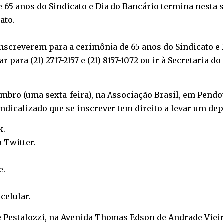
65 anos do Sindicato e Dia do Bancário termina nesta se
cato.
nscreverem para a cerimônia de 65 anos do Sindicato e 
ar para (21) 2717-2157 e (21) 8157-1072 ou ir à Secretaria 
etembro (uma sexta-feira), na Associação Brasil, em Pend
indicalizado que se inscrever tem direito a levar um de
k
.
o
Twitter
.
e
.
o
celular
.
e Pestalozzi, na Avenida Thomas Edson de Andrade Vieira,