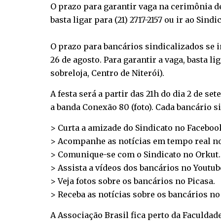
O prazo para garantir vaga na cerimônia de 
basta ligar para (21) 2717-2157 ou ir ao Sindi
O prazo para bancários sindicalizados se i
26 de agosto. Para garantir a vaga, basta lig
sobreloja, Centro de Niterói).
A festa será a partir das 21h do dia 2 de s
a banda Conexão 80 (foto). Cada bancário s
> Curta a amizade do Sindicato no
Faceboo
> Acompanhe as notícias em tempo real n
> Comunique-se com o Sindicato no
Orkut
.
> Assista a vídeos dos bancários no
Youtub
> Veja fotos sobre os bancários no
Picasa
.
> Receba as notícias sobre os bancários n
A Associação Brasil fica perto da Faculdad