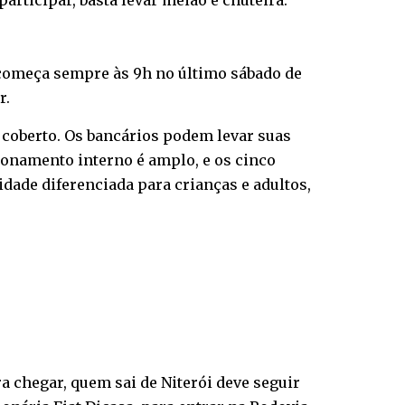
rticipar, basta levar meião e chuteira.
s começa sempre às 9h no último sábado de
r.
 coberto. Os bancários podem levar suas
ionamento interno é amplo, e os cinco
dade diferenciada para crianças e adultos,
ara chegar, quem sai de Niterói deve seguir