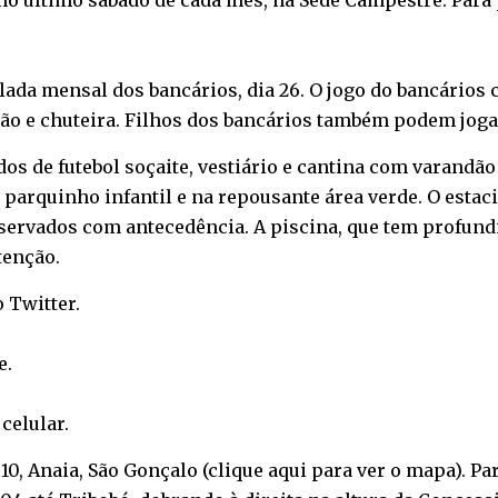
 último sábado de cada mês, na Sede Campestre. Para pa
.
pelada mensal dos bancários, dia 26. O jogo do bancário
ião e chuteira. Filhos dos bancários também podem joga
 de futebol soçaite, vestiário e cantina com varandão
 parquinho infantil e na repousante área verde. O estac
ervados com antecedência. A piscina, que tem profundi
tenção.
o
Twitter
.
e
.
o
celular
.
10, Anaia, São Gonçalo (
clique aqui para ver o mapa
). P