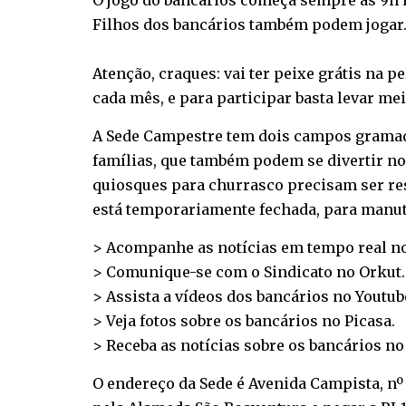
O jogo do bancários começa sempre às 9h no
Filhos dos bancários também podem jogar
Atenção, craques: vai ter peixe grátis na 
cada mês, e para participar basta levar me
A Sede Campestre tem dois campos gramados
famílias, que também podem se divertir no
quiosques para churrasco precisam ser res
está temporariamente fechada, para manu
> Acompanhe as notícias em tempo real n
> Comunique-se com o Sindicato no
Orkut
.
> Assista a vídeos dos bancários no
Youtub
> Veja fotos sobre os bancários no
Picasa
.
> Receba as notícias sobre os bancários n
O endereço da Sede é Avenida Campista, nº 