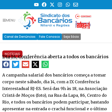
MENU
Canal de Denúncias
Fale Conosco
Seja Sócio
NOTÍCIAS
Dia 14, Conferência aberta a todos os bancários
10 de julho de 2007
A campanha salarial dos bancários começa a tomar
corpo neste sábado, dia 14, com a IX Conferência
Interestadual RJ-ES. Será das 9h às 18, na Associação
Cristã de Moços (foto), na Rua da Lapa, 86, Centro do
Rio, e todos os bancários podem participar, bastando
apresentar na entrada o crachá funcional e o último