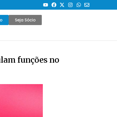
co
Seja Sócio
ulam funções no