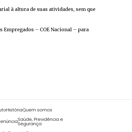
ial à altura de suas atividades, sem que
os Empregados – COE Nacional – para
uto
História
Quem somos
Saúde, Previdência e
enúncia
Segurança