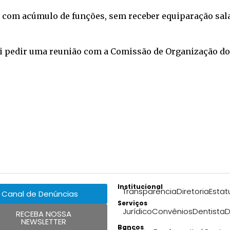
 com acúmulo de funções, sem receber equiparação salar
ai pedir uma reunião com a Comissão de Organização d
Institucional
Transparência
Diretoria
Estat
Canal de Denúncias
Serviços
Jurídico
Convênios
Dentista
D
RECEBA NOSSA
NEWSLETTER
Bancos