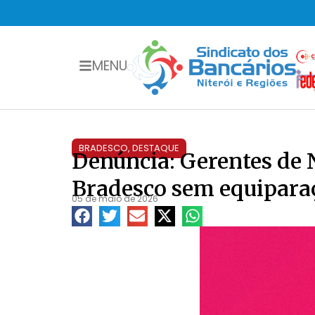
MENU
BRADESCO
,
DESTAQUE
Denúncia: Gerentes de
Bradesco sem equiparaç
05 de maio de 2026