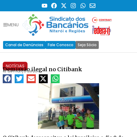
MENU
Canal de Denúncias
Fale Conosco
Seja Sócio
NOTÍCIAS
Demissão ilegal no Citibank
15 de março de 2010