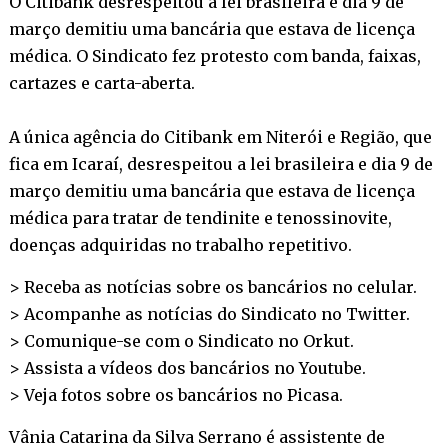
O Citibank desrespeitou a lei brasileira e dia 9 de
março demitiu uma bancária que estava de licença
médica. O Sindicato fez protesto com banda, faixas,
cartazes e carta-aberta.
A única agência do Citibank em Niterói e Região, que
fica em Icaraí, desrespeitou a lei brasileira e dia 9 de
março demitiu uma bancária que estava de licença
médica para tratar de tendinite e tenossinovite,
doenças adquiridas no trabalho repetitivo.
> Receba as notícias sobre os bancários no
celular
.
> Acompanhe as notícias do Sindicato no
Twitter
.
> Comunique-se com o Sindicato no
Orkut
.
> Assista a vídeos dos bancários no
Youtube
.
> Veja fotos sobre os bancários no
Picasa
.
Vânia Catarina da Silva Serrano é assistente de