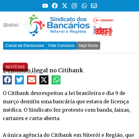
MENU
Canal de Denúncias
Fale Conosco
Seja Sócio
NOTÍCIAS
Demissão ilegal no Citibank
16 de março de 2010
O Citibank desrespeitou a lei brasileira e dia 9 de
março demitiu uma bancária que estava de licença
médica. O Sindicato fez protesto com banda, faixas,
cartazes e carta-aberta.
A única agência do Citibank em Niterói e Região, que