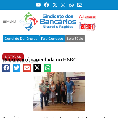
MENU
Canal de Denúncias
Fale Conosco
Seja Sócio
NOTÍCIAS
Demissão é cancelada no HSBC
23 de fevereiro de 2014