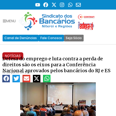
MENU
Canal de Denúncias
Fale Conosco
Seja Sócio
NOTÍCIAS
Defesa do emprego e luta contra a perda de
direitos são os eixos para a Conferência
Nacional aprovados pelos bancários do RJ e ES
19 de julho de 2017