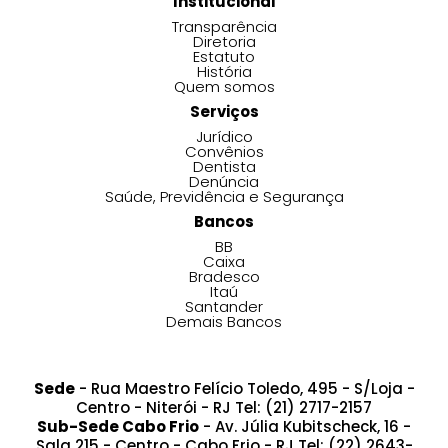
Institucional
Transparência
Diretoria
Estatuto
História
Quem somos
Serviços
Jurídico
Convênios
Dentista
Denúncia
Saúde, Previdência e Segurança
Bancos
BB
Caixa
Bradesco
Itaú
Santander
Demais Bancos
Sede
- Rua Maestro Felício Toledo, 495 - S/Loja -
Centro - Niterói - RJ Tel: (21) 2717-2157
Sub-Sede Cabo Frio
- Av. Júlia Kubitscheck, 16 -
Sala 215 - Centro - Cabo Frio - RJ Tel: (22) 2643-