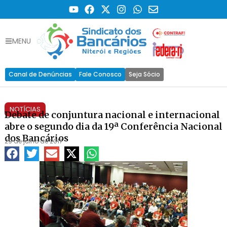
MENU
Canal de Denúncias
Fale Conosco
Seja Sócio
NOTÍCIAS
Debate de conjuntura nacional e internacional
abre o segundo dia da 19ª Conferência Nacional
dos Bancários
29 de julho de 2017