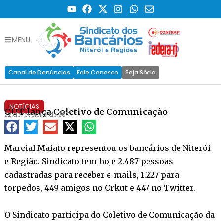
MENU
Canal de Denúncias
Fale Conosco
Seja Sócio
NOTÍCIAS
CUT lança Coletivo de Comunicação
22 de fevereiro de 2011
Marcial Maiato representou os bancários de Niterói
e Região. Sindicato tem hoje 2.487 pessoas
cadastradas para receber e-mails, 1.227 para
torpedos, 449 amigos no Orkut e 447 no Twitter.
O Sindicato participa do Coletivo de Comunicação da