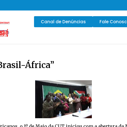
Canal de Denúncias
Fale Conos
rasil-África”
icanos, o 1º de Maio da CUT iniciou com a abertura da 