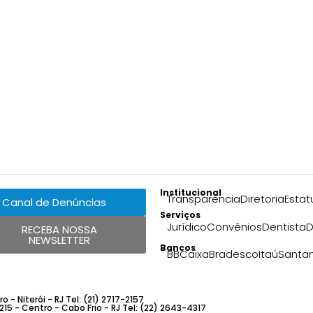
Institucional
Transparência
Diretoria
Estat
Canal de Denúncias
Serviços
Jurídico
Convênios
Dentista
D
RECEBA NOSSA
NEWSLETTER
Bancos
BB
Caixa
Bradesco
Itaú
Santa
 - Niterói - RJ Tel: (21) 2717-2157
 215 - Centro - Cabo Frio - RJ Tel: (22) 2643-4317