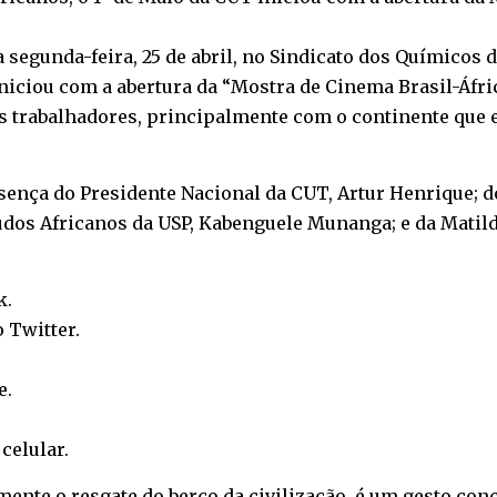
 segunda-feira, 25 de abril, no Sindicato dos Químicos 
iniciou com a abertura da “Mostra de Cinema Brasil-Áfric
s trabalhadores, principalmente com o continente que e
sença do Presidente Nacional da CUT, Artur Henrique; d
dos Africanos da USP, Kabenguele Munanga; e da Matilde
k
.
o
Twitter
.
e
.
o
celular
.
mente o resgate do berço da civilização, é um gesto con