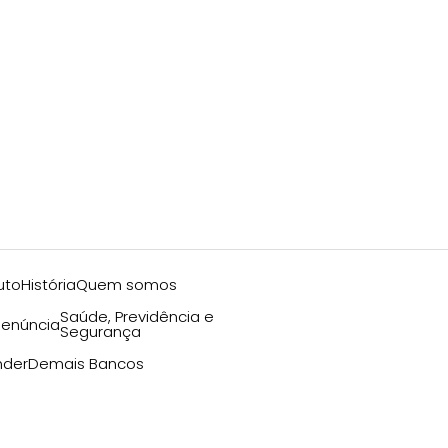
uto
História
Quem somos
Saúde, Previdência e
enúncia
Segurança
nder
Demais Bancos