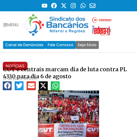
MENU
Canal de Denúncias
Fale Conosco
Seja Sócio
NOTÍCIAS
CUT e centrais marcam dia de luta contra PL
4330 para dia 6 de agosto
15 de julho de 2013