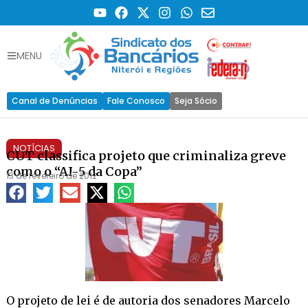
MENU
Canal de Denúncias
Fale Conosco
Seja Sócio
NOTÍCIAS
CUT classifica projeto que criminaliza greve
como o “AI-5 da Copa”
13 de fevereiro de 2012
O projeto de lei é de autoria dos senadores Marcelo