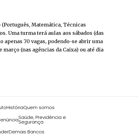
o (Português, Matemática, Técnicas
os. Uma turma terá aulas aos sábados (das
 são apenas 70 vagas, podendo-se abrir uma
de março (nas agências da Caixa) ou até dia
uto
História
Quem somos
Saúde, Previdência e
enúncia
Segurança
nder
Demais Bancos