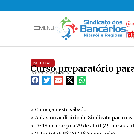
MENU
NOTÍCIAS
Curso preparatório par
15 de março de 2006
> Começa neste sábado!
> Aulas no auditório do Sindicato para o c
> De 18 de março a 29 de abril (49 horas-au
> Valor total: R$ 70 (R$ 35 por mês)