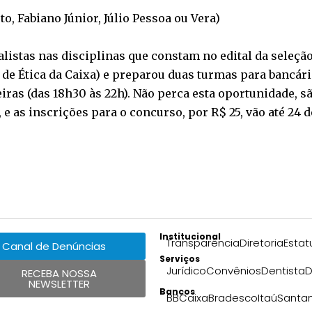
o, Fabiano Júnior, Júlio Pessoa ou Vera)
alistas nas disciplinas que constam no edital da seleçã
 de Ética da Caixa) e preparou duas turmas para bancári
feiras (das 18h30 às 22h). Não perca esta oportunidade,
, e as inscrições para o concurso, por R$ 25, vão até 24 
Institucional
Transparência
Diretoria
Estat
Canal de Denúncias
Serviços
Jurídico
Convênios
Dentista
D
RECEBA NOSSA
NEWSLETTER
Bancos
BB
Caixa
Bradesco
Itaú
Santa