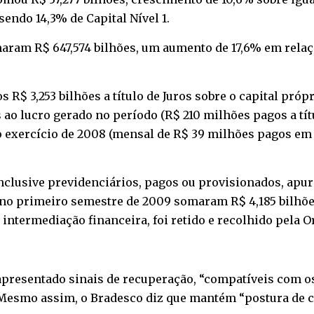
sendo 14,3% de Capital Nível 1.
ram R$ 647,574 bilhões, um aumento de 17,6% em relaçã
 R$ 3,253 bilhões a título de Juros sobre o capital pró
s ao lucro gerado no período (R$ 210 milhões pagos a tít
 ao exercício de 2008 (mensal de R$ 39 milhões pagos e
inclusive previdenciários, pagos ou provisionados, apu
o primeiro semestre de 2009 somaram R$ 4,185 bilhões (
intermediação financeira, foi retido e recolhido pela 
apresentado sinais de recuperação, “compatíveis com o
Mesmo assim, o Bradesco diz que mantém “postura de c