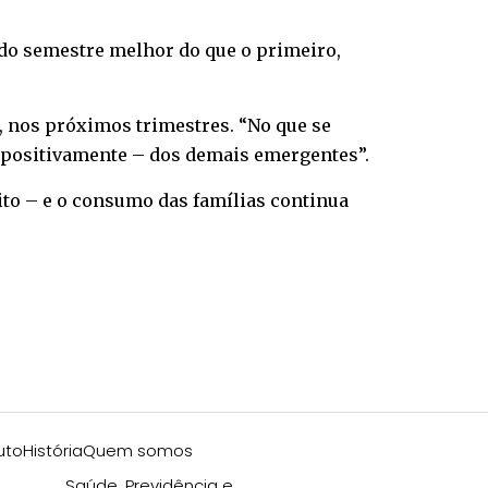
do semestre melhor do que o primeiro,
, nos próximos trimestres. “No que se
 – positivamente – dos demais emergentes”.
ito – e o consumo das famílias continua
uto
História
Quem somos
Saúde, Previdência e