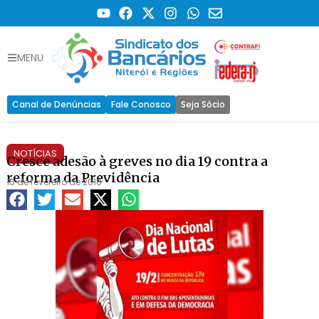
MENU
Canal de Denúncias
Fale Conosco
Seja Sócio
NOTÍCIAS
Cresce adesão à greves no dia 19 contra a
reforma da Previdência
15 de fevereiro de 2018