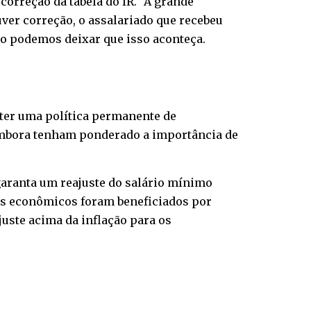
correção da tabela do IR. “A grande
uver correção, o assalariado que recebeu
Não podemos deixar que isso aconteça.
nter uma política permanente de
 embora tenham ponderado a importância de
garanta um reajuste do salário mínimo
res econômicos foram beneficiados por
juste acima da inflação para os