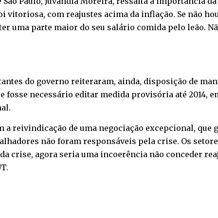
 São Paulo, Juvandia Moreira, ressalta a importância da 
i vitoriosa, com reajustes acima da inflação. Se não ho
 ter uma parte maior do seu salário comida pelo leão. 
ntantes do governo reiteraram, ainda, disposição de ma
 fosse necessário editar medida provisória até 2014,
al.
m a reivindicação de uma negociação excepcional, que 
rabalhadores não foram responsáveis pela crise. Os seto
da crise, agora seria uma incoerência não conceder rea
UT.