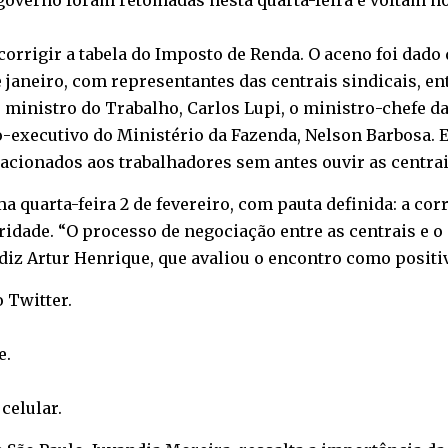
overno foram retomadas nesta quarta-feira e voltam no 
orrigir a tabela do Imposto de Renda. O aceno foi dado
e janeiro, com representantes das centrais sindicais, en
ministro do Trabalho, Carlos Lupi, o ministro-chefe da
ário-executivo do Ministério da Fazenda, Nelson Barbos
acionados aos trabalhadores sem antes ouvir as centrai
quarta-feira 2 de fevereiro, com pauta definida: a cor
idade. “O processo de negociação entre as centrais e o 
 diz Artur Henrique, que avaliou o encontro como positi
o
Twitter
.
e
.
o
celular
.