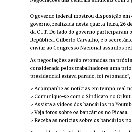
Negociações das centrais sindicais com o g
O governo federal mostrou disposição em c
governo, realizada nesta quarta-feira, 26 d
da CUT. Do lado do governo participaram o 
República, Gilberto Carvalho, e o secret
enviar ao Congresso Nacional assuntos rel
As negociações serão retomadas na próxima 
considerada pelos trabalhadores uma prior
presidencial estava parado, foi retomado”,
> Acompanhe as notícias em tempo real n
> Comunique-se com o Sindicato no
Orkut
.
> Assista a vídeos dos bancários no
Youtub
> Veja fotos sobre os bancários no
Picasa
.
> Receba as notícias sobre os bancários n