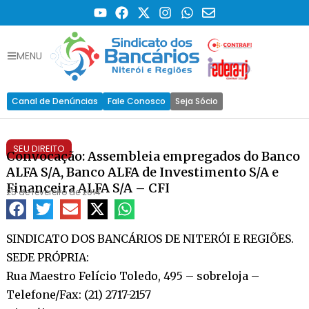
MENU
Canal de Denúncias
Fale Conosco
Seja Sócio
SEU DIREITO
Convocação: Assembleia empregados do Banco
ALFA S/A, Banco ALFA de Investimento S/A e
Financeira ALFA S/A – CFI
25 de fevereiro de 2014
SINDICATO DOS BANCÁRIOS DE NITERÓI E REGIÕES.
SEDE PRÓPRIA:
Rua Maestro Felício Toledo, 495 – sobreloja –
Telefone/Fax: (21) 2717-2157