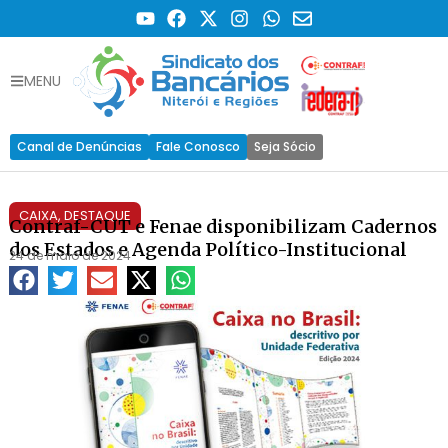
MENU
Canal de Denúncias
Fale Conosco
Seja Sócio
CAIXA
,
DESTAQUE
Contraf-CUT e Fenae disponibilizam Cadernos
dos Estados e Agenda Político-Institucional
24 de maio de 2024