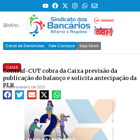
MENU
Canal de Denúncias
Fale Conosco
Seja Sócio
CAIXA
Contraf-CUT cobra da Caixa previsão da
publicação do balanço e solicita antecipação da
PLR
23 de fevereiro de 2021