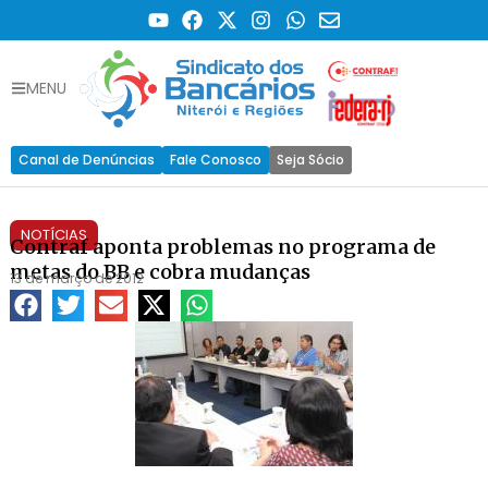
MENU
Canal de Denúncias
Fale Conosco
Seja Sócio
NOTÍCIAS
Contraf aponta problemas no programa de
metas do BB e cobra mudanças
13 de março de 2012