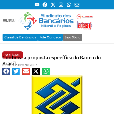
MENU
Canal de Denúncias
Fale Conosco
Seja Sócio
NOTÍCIAS
Conheça a proposta específica do Banco do
Brasil
02 de outubro de 2007