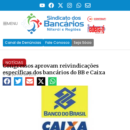
MENU
Canal de Denúncias
Fale Conosco
Seja Sócio
NOTÍCIAS
Congressos aprovam reivindicações
específicas dos bancários do BB e Caixa
17 de junho de 2012