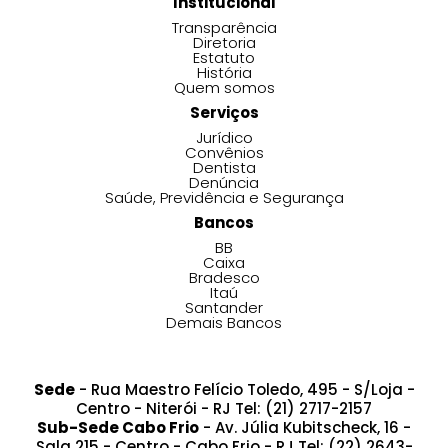
Institucional
Transparência
Diretoria
Estatuto
História
Quem somos
Serviços
Jurídico
Convênios
Dentista
Denúncia
Saúde, Previdência e Segurança
Bancos
BB
Caixa
Bradesco
Itaú
Santander
Demais Bancos
Sede
- Rua Maestro Felício Toledo, 495 - S/Loja -
Centro - Niterói - RJ Tel: (21) 2717-2157
Sub-Sede Cabo Frio
- Av. Júlia Kubitscheck, 16 -
Sala 215 - Centro - Cabo Frio - RJ Tel: (22) 2643-