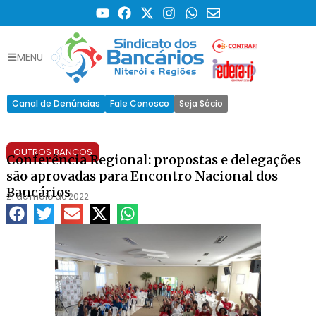
MENU
Canal de Denúncias
Fale Conosco
Seja Sócio
OUTROS BANCOS
Conferência Regional: propostas e delegações
são aprovadas para Encontro Nacional dos
Bancários
21 de maio de 2022