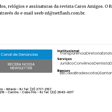
dos, relógios e assinaturas da revista Caros Amigos. O
u através do e-mail seeb-nf@netflash.com.br.
Institucional
Transparência
Diretoria
Estat
Canal de Denúncias
Serviços
Jurídico
Convênios
Dentista
D
RECEBA NOSSA
NEWSLETTER
Bancos
BB
Caixa
Bradesco
Itaú
Santa
 - Niterói - RJ Tel: (21) 2717-2157
 215 - Centro - Cabo Frio - RJ Tel: (22) 2643-4317