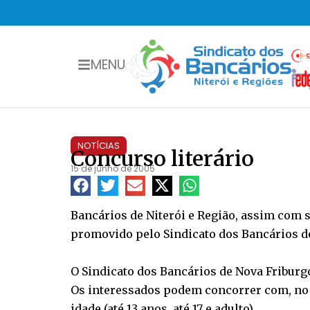
MENU
NOTÍCIAS
Concurso literário
15 de junho de 2005
Bancários de Niterói e Região, assim com 
promovido pelo Sindicato dos Bancários d
O Sindicato dos Bancários de Nova Friburgo
Os interessados podem concorrer com, no m
idade (até 13 anos, até 17 e adulto).