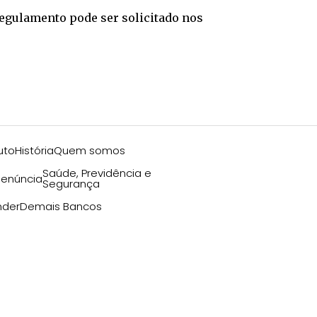
 Regulamento pode ser solicitado nos
uto
História
Quem somos
Saúde, Previdência e
enúncia
Segurança
nder
Demais Bancos