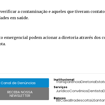
a verificar a contaminação e aqueles que tiveram conta
dades em saúde.
o emergencial podem acionar a diretoria através dos co
ota.
Institucional
Transparência
Diretoria
Estat
Canal de Denúncias
Serviços
Jurídico
Convênios
Dentista
D
RECEBA NOSSA
NEWSLETTER
Bancos
BB
Caixa
Bradesco
Itaú
Santa