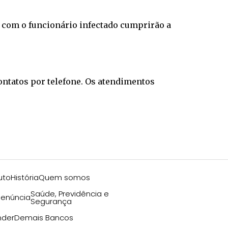
to com o funcionário infectado cumprirão a
ntatos por telefone. Os atendimentos
uto
História
Quem somos
Saúde, Previdência e
enúncia
Segurança
nder
Demais Bancos