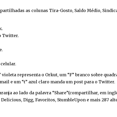
rtilhadas as colunas Tira-Gosto, Saldo Médio, Sindicat
k
.
o
Twitter
.
e
.
o
celular
.
O” violeta representa o Orkut, um “F” branco sobre qua
ail e um “t” azul claro manda um post para o Twitter.
 laranja ao lado da palavra “Share”(compartilhar, em ing
 Delicious, Digg, Favoritos, StumbleUpon e mais 287 alt