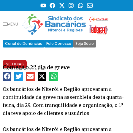
MENU
Canal de Denúncias
Fale Conosco
Seja Sócio
NOTÍCIAS
Começa o 2º dia de greve
30 de setembro de 2010
Os bancários de Niterói e Região aprovaram a
continuidade da greve na assembleia desta quarta-
feira, dia 29. Com tranquilidade e organização, o 1º
dia teve apoio de clientes e usuários.
Os bancários de Niterói e Região aprovaram a