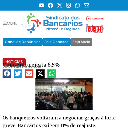
MENU
Canal de Denúncias
Fale Conosco
Seja Sócio
NOTÍCIAS
Comando rejeita 6,5%
08 de outubro de 2010
Os banqueiros voltaram a negociar graças à forte
greve. Bancários exigem 11% de reajuste.