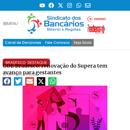
MENU
Canal de Denúncias
Fale Conosco
Seja Sócio
BRADESCO
,
DESTAQUE
COE Bradesco: renovação do Supera tem
avanço para gestantes
15 de maio de 2026