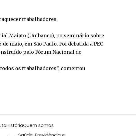
raquecer trabalhadores.
cial Maiato (Unibanco), no seminário sobre
de maio, em São Paulo. Foi debatida a PEC
construído pelo Fórum Nacional do
de todos os trabalhadores”, comentou
uto
História
Quem somos
Saúde, Previdência e