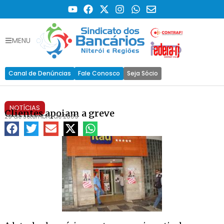
MENU
Canal de Denúncias
Fale Conosco
Seja Sócio
NOTÍCIAS
Clientes apoiam a greve
29 de setembro de 2009