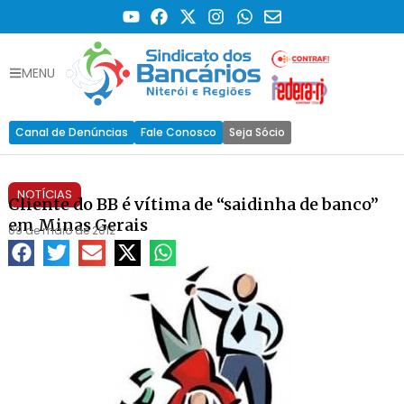
MENU
Canal de Denúncias
Fale Conosco
Seja Sócio
NOTÍCIAS
Cliente do BB é vítima de “saidinha de banco”
em Minas Gerais
09 de maio de 2012