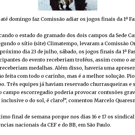
té domingo faz Comissão adiar os jogos finais da 1ª Fa
icando o estado do gramado dos dois campos da Sede Cam
gundo o sítio (site) Climatempo, levaram a Comissão 
próximo dia 23 de julho, sábado, os jogos finais da 1ª F
icipantes do evento receberiam troféus, assim como o ar
 receberiam medalhas. Além disso, haveria uma apresen
o feita com todo o carinho, mas é a melhor solução. Pio
po. Três equipes já haviam reservado churrasqueiras e
o campo escorregadio poderia provocar contusões grave
inclusive o do sol, é claro!”, comentou Marcelo Quaresm
ximo final de semana porque nos dias 16 e 17 os sindica
ncias nacionais da CEF e do BB, em São Paulo.