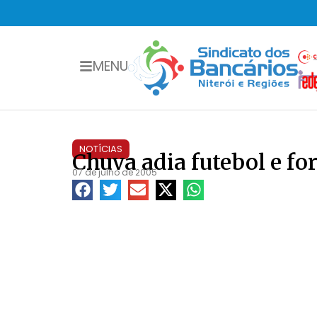
MENU
NOTÍCIAS
Chuva adia futebol e for
07 de julho de 2005