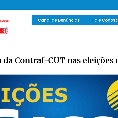
Canal de Denúncias
Fale Conos
o da Contraf-CUT nas eleições 