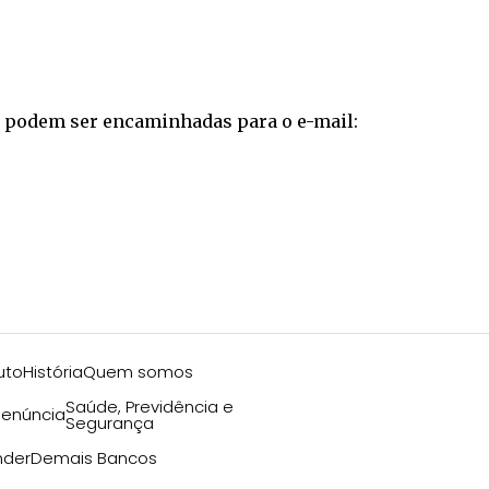
as podem ser encaminhadas para o e-mail:
uto
História
Quem somos
Saúde, Previdência e
enúncia
Segurança
nder
Demais Bancos