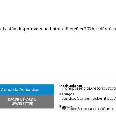
al estão disponíveis no hotsite Eleições 2026, e dúvid
Institucional
Transparência
Diretoria
Estat
Canal de Denúncias
Serviços
Jurídico
Convênios
Dentista
D
RECEBA NOSSA
NEWSLETTER
Bancos
BB
Caixa
Bradesco
Itaú
Santa