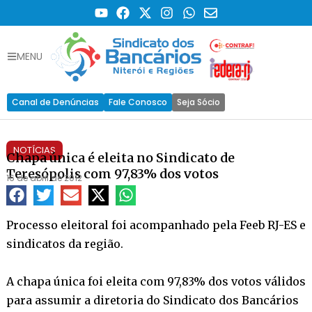
MENU
Canal de Denúncias
Fale Conosco
Seja Sócio
NOTÍCIAS
Chapa única é eleita no Sindicato de
Teresópolis com 97,83% dos votos
16 de abril de 2012
Processo eleitoral foi acompanhado pela Feeb RJ-ES e
sindicatos da região.
A chapa única foi eleita com 97,83% dos votos válidos
para assumir a diretoria do Sindicato dos Bancários