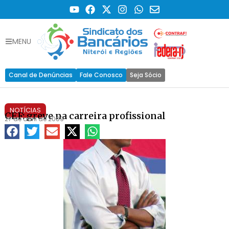
MENU
Canal de Denúncias
Fale Conosco
Seja Sócio
NOTÍCIAS
CEF: greve na carreira profissional
27 de abril de 2009