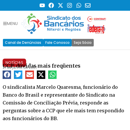
MENU
Canal de Denúncias
Fale Conosco
Seja Sócio
NOTÍCIAS
CCP: dúvidas mais freqüentes
21 de junho de 2007
O sindicalista Marcelo Quaresma, funcionário do
Banco do Brasil e representante do Sindicato na
Comissão de Conciliação Prévia, responde as
perguntas sobre a CCP que ele mais tem respondido
aos funcionários do BB.