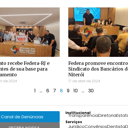
ato recebe Federa-RJ e
Federa promove encontro
ntes de sua base para
Sindicato dos Bancários d
jamento
Niterói
ril de 2024
17 de abril de 2024
1
…
6
7
8
9
10
…
30
Institucional
Transparência
Diretoria
Estat
Canal de Denúncias
Serviços
Jurídico
Convênios
Dentista
D
RECEBA NOSSA