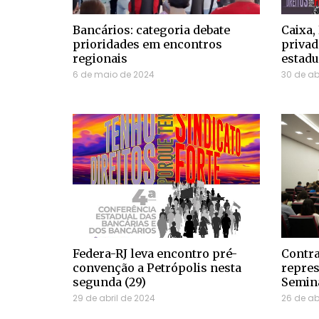
Bancários: categoria debate
Caixa,
prioridades em encontros
privad
regionais
estadu
6 de maio de 2024
30 de ab
Federa-RJ leva encontro pré-
Contr
convenção a Petrópolis nesta
repres
segunda (29)
Seminá
29 de abril de 2024
26 de ab