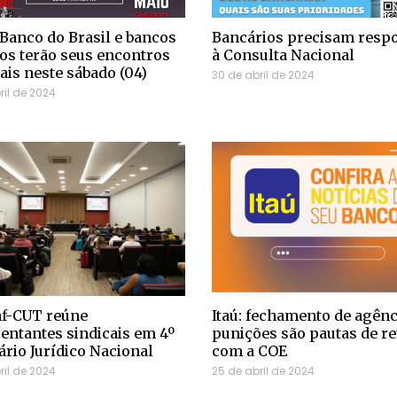
 Banco do Brasil e bancos
Bancários precisam resp
os terão seus encontros
à Consulta Nacional
ais neste sábado (04)
30 de abril de 2024
ril de 2024
af-CUT reúne
Itaú: fechamento de agênc
entantes sindicais em 4º
punições são pautas de r
rio Jurídico Nacional
com a COE
ril de 2024
25 de abril de 2024