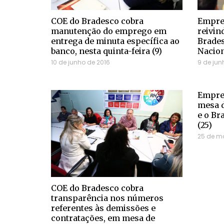
COE do Bradesco cobra
Empreg
manutenção do emprego em
reivin
entrega de minuta específica ao
Brades
banco, nesta quinta-feira (9)
Nacion
10 de junho de 2016
9 de jun
Empreg
mesa d
e o Br
(25)
25 de ma
COE do Bradesco cobra
transparência nos números
referentes às demissões e
contratações, em mesa de