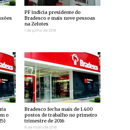
o
PF indicia presidente do
ssões
Bradesco e mais nove pessoas
na Zelotes
1 de junho de 2016
uta
Bradesco fecha mais de 1.400
om o
postos de trabalho no primeiro
25)
trimestre de 2016
6 de maio de 2016