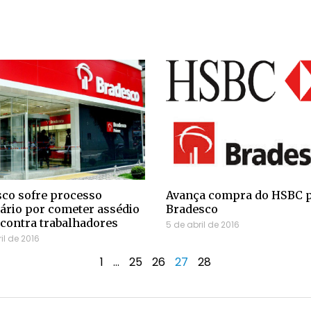
co sofre processo
Avança compra do HSBC 
ário por cometer assédio
Bradesco
contra trabalhadores
5 de abril de 2016
il de 2016
1
…
25
26
27
28