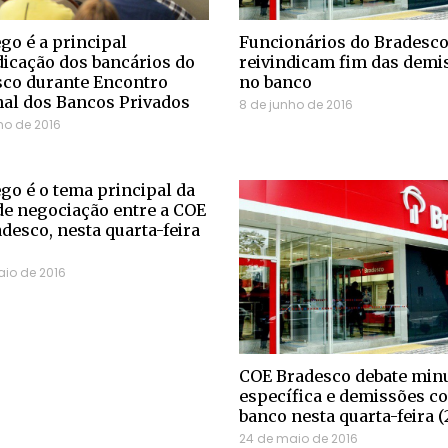
o é a principal
Funcionários do Bradesc
dicação dos bancários do
reivindicam fim das demi
co durante Encontro
no banco
al dos Bancos Privados
8 de junho de 2016
ho de 2016
o é o tema principal da
e negociação entre a COE
adesco, nesta quarta-feira
io de 2016
COE Bradesco debate min
específica e demissões c
banco nesta quarta-feira (
24 de maio de 2016