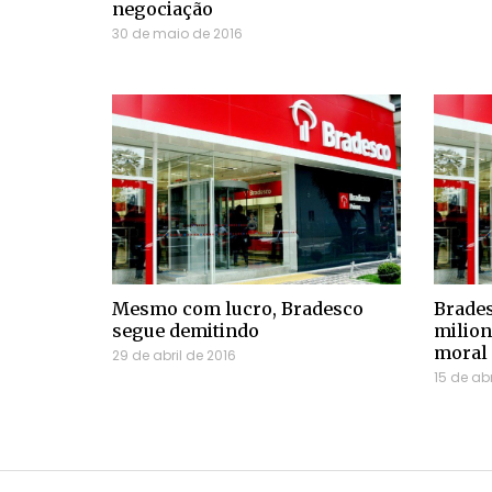
negociação
30 de maio de 2016
Mesmo com lucro, Bradesco
Brades
segue demitindo
milion
moral 
29 de abril de 2016
15 de abr