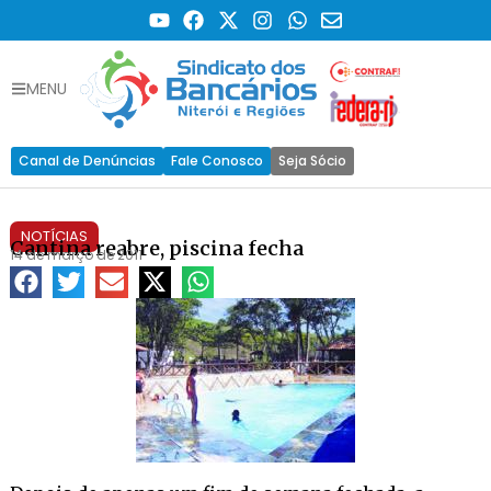
MENU
Canal de Denúncias
Fale Conosco
Seja Sócio
NOTÍCIAS
Cantina reabre, piscina fecha
14 de março de 2011