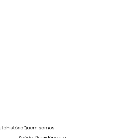
uto
História
Quem somos
Saúde, Previdência e