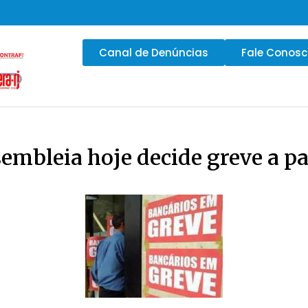
Canal de Denúncias
Fale Conos
mbleia hoje decide greve a par