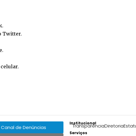
k
.
o
Twitter
.
e
.
o
celular
.
Institucional
Transparência
Diretoria
Estat
Canal de Denúncias
Serviços