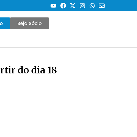
co
Seja Sócio
tir do dia 18