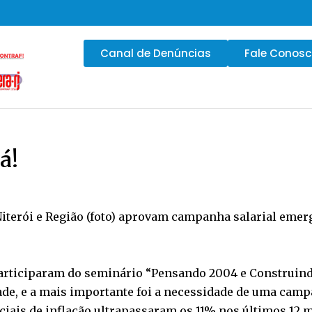
Canal de Denúncias
Fale Conos
á!
Niterói e Região (foto) aprovam campanha salarial eme
participaram do seminário “Pensando 2004 e Construindo
e, e a mais importante foi a necessidade de uma camp
ficiais de inflação ultrapassaram os 11% nos últimos 12 