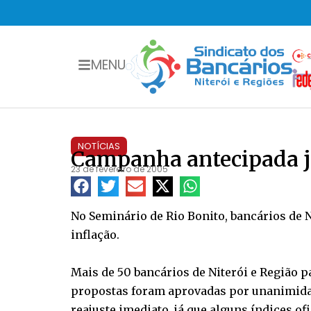
MENU
NOTÍCIAS
Campanha antecipada j
23 de fevereiro de 2005
No Seminário de Rio Bonito, bancários de 
inflação.
Mais de 50 bancários de Niterói e Região 
propostas foram aprovadas por unanimidad
reajuste imediato, já que alguns índices o