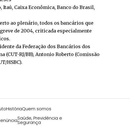
 Itaú, Caixa Econômica, Banco do Brasil,
rto ao plenário, todos os bancários que
greve de 2004, criticada especialmente
icos.
sidente da Federação dos Bancários dos
sma (CUT-RJ/BB), Antonio Roberto (Comissão
UT/HSBC).
uto
História
Quem somos
Saúde, Previdência e
enúncia
Segurança