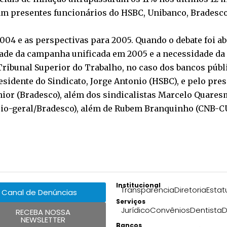
am presentes funcionários do HSBC, Unibanco, Bradesco,
04 e as perspectivas para 2005. Quando o debate foi abe
ade da campanha unificada em 2005 e a necessidade da 
Tribunal Superior do Trabalho, no caso dos bancos públ
sidente do Sindicato, Jorge Antonio (HSBC), e pelo pre
Júnior (Bradesco), além dos sindicalistas Marcelo Quare
rio-geral/Bradesco), além de Rubem Branquinho (CNB-C
Institucional
Transparência
Diretoria
Estat
Canal de Denúncias
Serviços
Jurídico
Convênios
Dentista
D
RECEBA NOSSA
NEWSLETTER
Bancos