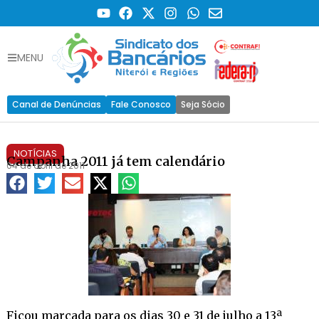
MENU
Canal de Denúncias
Fale Conosco
Seja Sócio
NOTÍCIAS
Campanha 2011 já tem calendário
04 de abril de 2011
Ficou marcada para os dias 30 e 31 de julho a 13ª