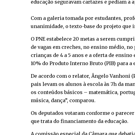
educação seguravam cartazes e pediam a a
Com a galeria tomada por estudantes, prof
unanimidade, o texto-base do projeto que i
O PNE estabelece 20 metas a serem cumprid
de vagas em creches, no ensino médio, no 
crianças de 4 a 5 anos e a oferta de ensi
10% do Produto Interno Bruto (PIB) para a
De acordo com o relator, Ângelo Vanhoni (
pais levam os alunos à escola às 7h da ma
os conteúdos básicos – matemática, portugu
música, dança”, comparou.
Os deputados votaram conforme o parecer d
que trata do financiamento da educação.
A comissão especial da Câmara que debatia