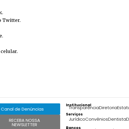
k
.
o
Twitter
.
e
.
o
celular
.
Institucional
Transparência
Diretoria
Estat
Canal de Denúncias
Serviços
Jurídico
Convênios
Dentista
D
RECEBA NOSSA
NEWSLETTER
Bancos