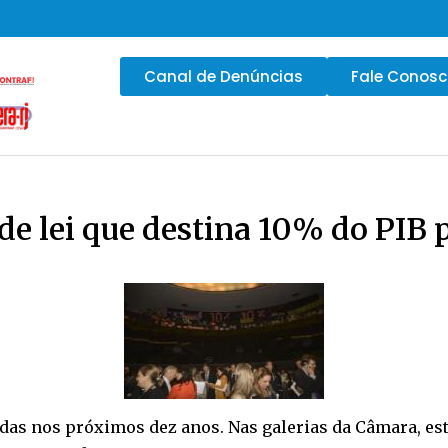
Canal de Denúncias
Fale Conos
de lei que destina 10% do PIB 
as nos próximos dez anos. Nas galerias da Câmara, est