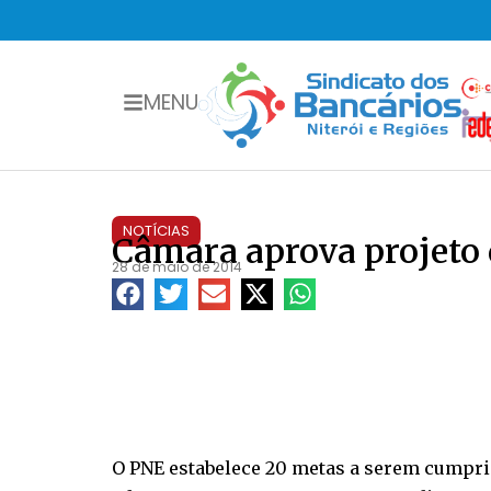
MENU
NOTÍCIAS
Câmara aprova projeto 
28 de maio de 2014
O PNE estabelece 20 metas a serem cumprid