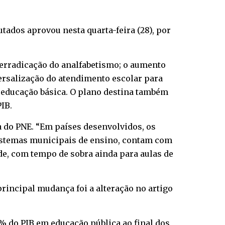
tados aprovou nesta quarta-feira (28), por
 erradicação do analfabetismo; o aumento
versalização do atendimento escolar para
a educação básica. O plano destina também
IB.
a do PNE. “Em países desenvolvidos, os
 sistemas municipais de ensino, contam com
rde, com tempo de sobra ainda para aulas de
rincipal mudança foi a alteração no artigo
% do PIB em educação pública ao final dos