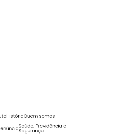
uto
História
Quem somos
Saúde, Previdência e
enúncia
Segurança