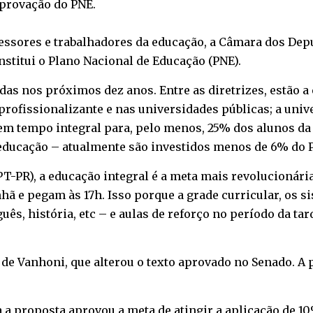
provação do PNE.
essores e trabalhadores da educação, a Câmara dos Depu
nstitui o Plano Nacional de Educação (PNE).
as nos próximos dez anos. Entre as diretrizes, estão a
profissionalizante e nas universidades públicas; a uni
no em tempo integral para, pelo menos, 25% dos alunos d
 educação – atualmente são investidos menos de 6% do P
PT-PR), a educação integral é a meta mais revolucionári
nhã e pegam às 17h. Isso porque a grade curricular, os
ês, história, etc – e aulas de reforço no período da ta
e Vanhoni, que alterou o texto aprovado no Senado. A p
 a proposta aprovou a meta de atingir a aplicação de 10