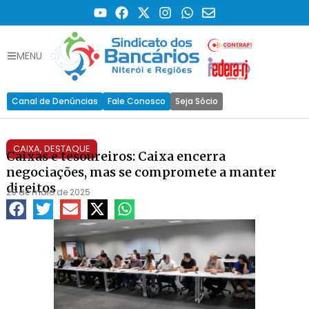
MENU
Canal de Denúncias
Fale Conosco
Seja Sócio
CAIXA
,
DESTAQUE
Caixas e tesoureiros: Caixa encerra
negociações, mas se compromete a manter
direitos
29 de maio de 2025