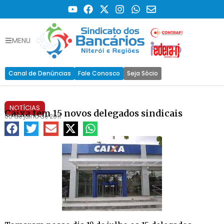
MENU
Canal de Denúncias
Fale Conosco
Seja Sócio
NOTÍCIAS
Caixa tem 15 novos delegados sindicais
05 de julho de 2011