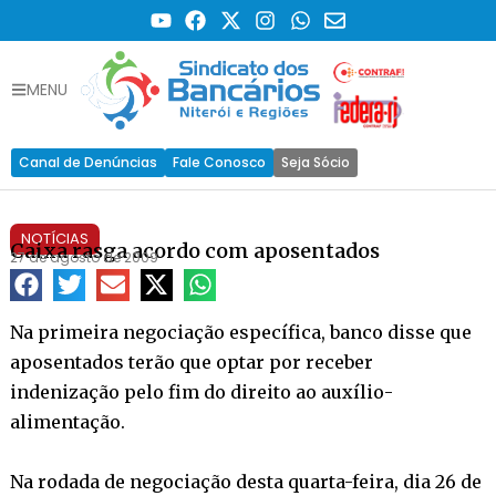
MENU
Canal de Denúncias
Fale Conosco
Seja Sócio
NOTÍCIAS
Caixa rasga acordo com aposentados
27 de agosto de 2009
Na primeira negociação específica, banco disse que
aposentados terão que optar por receber
indenização pelo fim do direito ao auxílio-
alimentação.
Na rodada de negociação desta quarta-feira, dia 26 de