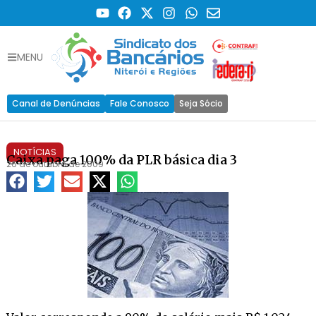
MENU
Canal de Denúncias
Fale Conosco
Seja Sócio
NOTÍCIAS
Caixa paga 100% da PLR básica dia 3
26 de outubro de 2009